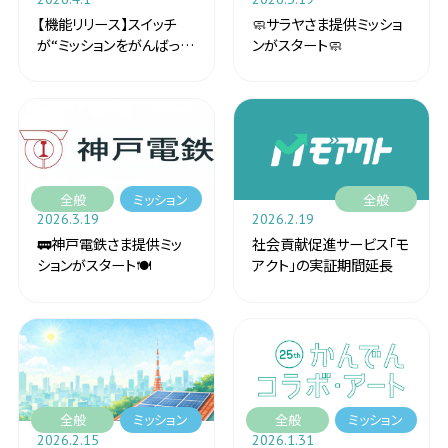
【機能リリース】スイッチ
🧼サラヤさま提供ミッショ
が“ミッションをがんばった
ンがスタート🧼
証”として残る「SBT」にな
ります🎉 | 4月7日更新
全般
ミッション
全般
2026.3.19
2026.2.19
🚃神戸電鉄さま提供ミッ
社会貢献促進サービス「モ
ションがスタート🍽️
アクト」の実証期間延長
全般
ミッション
全般
ミッション
2026.2.15
2026.1.31