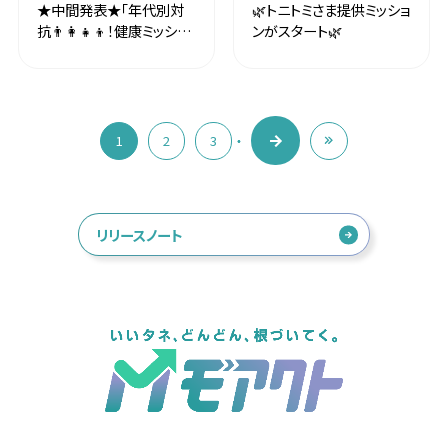
★中間発表★「年代別対
🌿トニトミさま提供ミッショ
抗👨‍👩‍👧‍👦！健康ミッショ
ンがスタート🌿
ンチャレンジ2026」イベン
ト
1
2
3
リリースノート