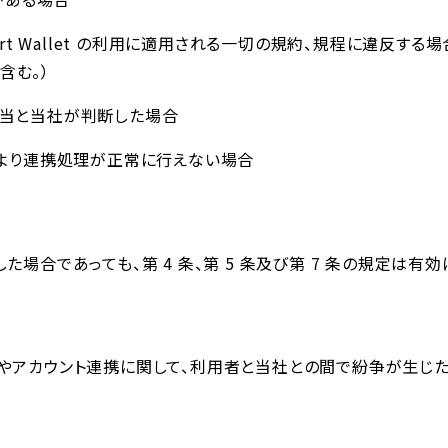
rt Wallet の利⽤に適⽤される⼀切の規約、規程に違反する場合（H
含む。）
適当と当社が判断した場合
により連携処理が正常に⾏えない場合
場合であっても、第 4 条、第 5 条及び第 7 条の規定は有
やアカウント連携に関して、利⽤者と当社との間で紛争が⽣じ