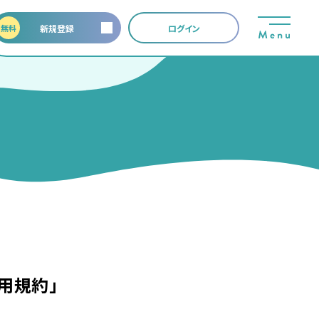
無料
新規登録
ログイン
利⽤規約」