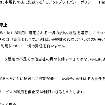
本規約の後に記載する「モアクトプライバシーポリシーーHashPo
停⽌
 Wallet の利⽤に適⽤される⼀切の規約、規程を遵守して HashP
者の⾃⼰責任とします。当社は、秘密鍵の管理、アドレスの紛失
、管理⼜は利⽤について⼀切の責任を負いません。
ワーク設定の不⾜その他当社の責めに帰すべきではない事由に
。
があったことに起因して損害が発⽣した場合、当社はその責任を
サービスの利⽤を停⽌⼜は制限できるものとします。
制限がある場合