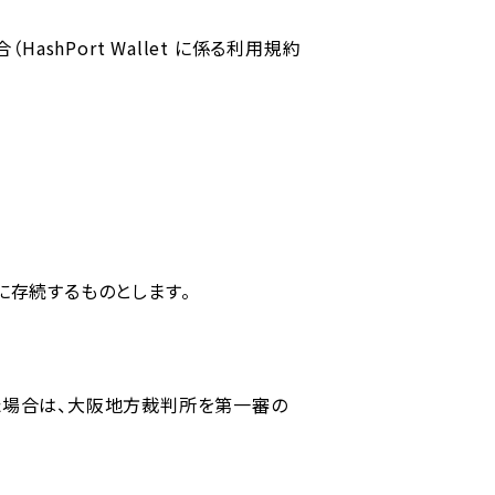
ashPort Wallet に係る利⽤規約
効に存続するものとします。
た場合は、⼤阪地⽅裁判所を第⼀審の