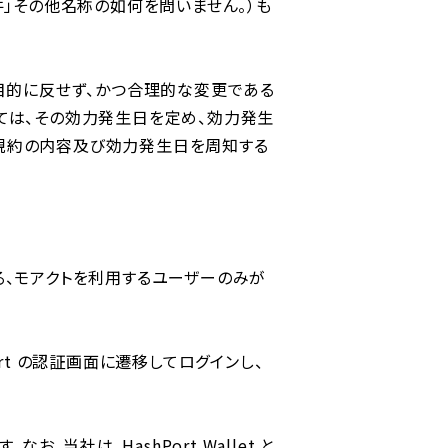
件」その他名称の如何を問いません。）も
の⽬的に反せず、かつ合理的な変更である
ては、その効⼒発⽣⽇を定め、効⼒発⽣
本規約の内容及び効⼒発⽣⽇を周知する
している、モアクトを利⽤するユーザーのみが
rt の認証画⾯に遷移してログインし、
お、当社は、HashPort Wallet と