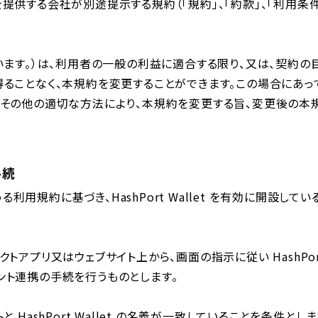
提供する会社が別途提⽰する規約（「規約」、「約款」、「利⽤条
います。）は、利⽤者の⼀般の利益に適合する限り、⼜は、契約
得ることなく、本規約を変更することができます。この場合にあっ
載その他の適切な⽅法により、本規約を変更する旨、変更後の
⼿続
定める利⽤規約に基づき、HashPort Wallet を有効に開設
トアプリ⼜はウェブサイト上から、画⾯の指⽰に従い HashPo
ント連携の⼿続を⾏うものとします。
ashPort Wallet の名義が⼀致していることを条件とします。な