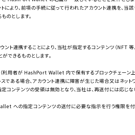
ントにより、前項の⼿続に従って⾏われたアカウント連携を、当該
ものとします。
t をアカウント連携することにより、当社が指定するコンテンツ（NFT 
取ることができるものとします。
⽤者が HashPort Wallet 内で保有するブロックチェー
レスである場合、アカウント連携に障害が⽣じた場合⼜はネット
指定コンテンツの受領は無効となり、当社は、再送付には応じな
t Wallet への指定コンテンツの送付に必要な指⽰を⾏う権限を