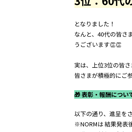
3位：60代
となりました！
なんと、40代の皆さ
うございます👏👏
実は、上位3位の皆
皆さまが積極的にご
🎁 表彰・報酬につい
以下の通り、進呈を
※NORMは 結果発表