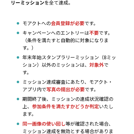
リーミッション
を全て達成。
モアクトへの
会員登録が必要
です。
キャンペーンへのエントリーは
不要
です。
（条件を満たすと自動的に対象になりま
す。）
年末年始スタンプラリーミッション（8ミッ
ション）以外のミッションは、
対象外
で
す。
ミッション達成審査にあたり、モアクト・
アプリ内で
写真の提出が必要
です。
期間終了後、ミッションの達成状況確認の
上、
参加条件を満たすかどうか判定
いたし
ます。
同一画像の使い回し
等が確認された場合、
ミッション達成を無効とする場合がありま